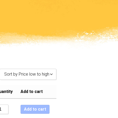
Sort by Price low to high
Sort by Popularity
uantity
Add to cart
Sort by Rating
Sort by Price low to high
Add to cart
Sort by Price high to low