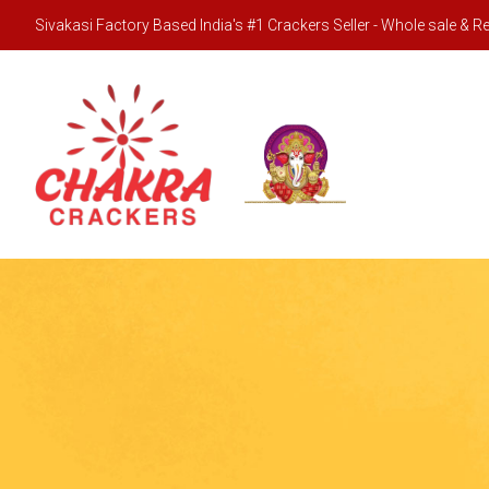
Sivakasi Factory Based India's #1 Crackers Seller - Whole sale & Ret