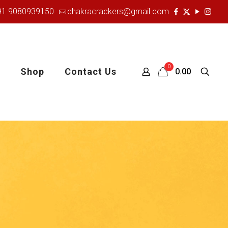
91 9080939150
chakracrackers@gmail.com
0
Shop
Contact Us
₹0.00