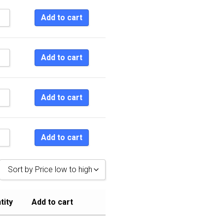
Sort by Newness
Add to cart
Sort by Name A - Z
Sort by Name Z - A
Add to cart
Add to cart
Add to cart
Sort by Price low to high
Sort by Popularity
tity
Add to cart
Sort by Rating