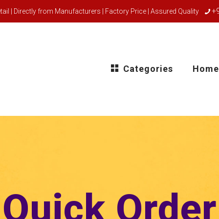
+
ail | Directly from Manufacturers | Factory Price | Assured Quality
Categories
Home
Quick Order