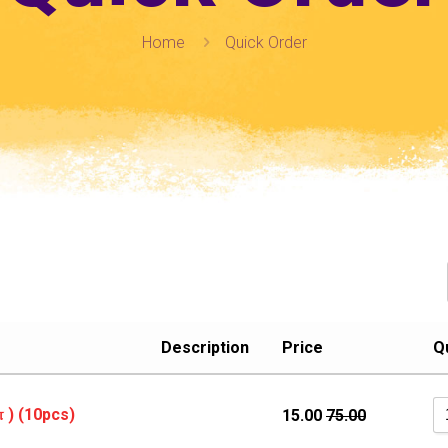
Home
Quick Order
Description
Price
Q
் ) (10pcs)
15.00
75.00