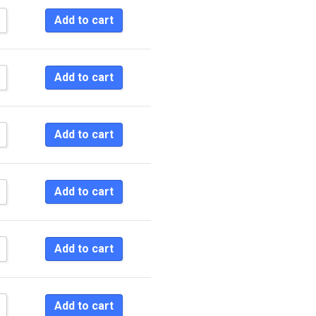
Sort by Price low to high
Add to cart
Sort by Price high to low
Sort by Newness
Add to cart
Sort by Name A - Z
Sort by Name Z - A
Add to cart
Add to cart
Add to cart
Add to cart