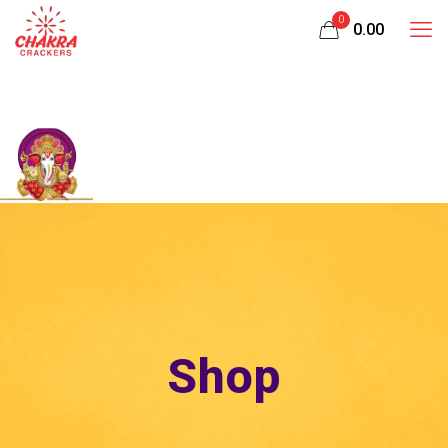
0
₹0.00
Shop