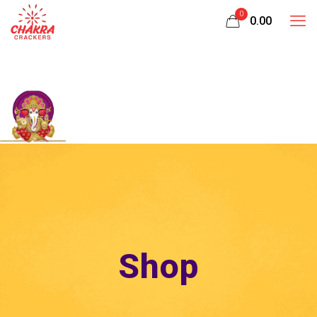
0
₹0.00
Shop